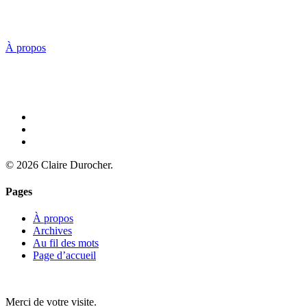
quotidien avec bienveillance. Soyez surpris par les différences
culturelles à travers le monde. Faites connaissance avec des
phénomènes uniques. Je vous invite à monter à bord de mon blogue.
À propos
© 2026 Claire Durocher.
Pages
À propos
Archives
Au fil des mots
Page d’accueil
Merci de votre visite.